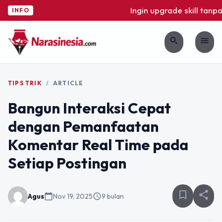
Ingin upgrade skill tanpa 
INFO
search
menu
TIPS TRIK
/
ARTICLE
Bangun Interaksi Cepat
dengan Pemanfaatan
Komentar Real Time pada
Setiap Postingan
bookmark_border
share
Agus
calendar_today
Nov 19, 2025
schedule
9 bulan