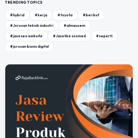
TRENDING TOPICS
#hybrid
#kerja
#toyota
#berikut
#Jurusan teknik industri
#almasoem
#jasa seo website
#Jasa like sosmed
#seperti
#jurusan bisnis digital