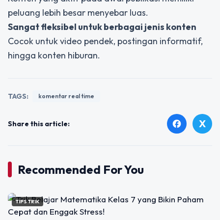
peluang lebih besar menyebar luas.
Sangat fleksibel untuk berbagai jenis konten
Cocok untuk video pendek, postingan informatif,
hingga konten hiburan.
TAGS:
komentar real time
X
facebook
Share this article:
Recommended For You
TIPS TRIK