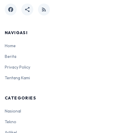
facebook
share
rss_feed
NAVIGASI
Home
Berita
Privacy Policy
Tentang Kami
CATEGORIES
Nasional
Tekno
Artikel