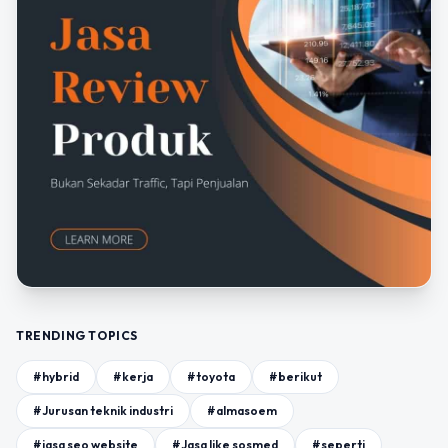
TRENDING TOPICS
#hybrid
#kerja
#toyota
#berikut
#Jurusan teknik industri
#almasoem
#jasa seo website
#Jasa like sosmed
#seperti