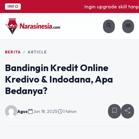
Ingin upgrade skill tanp
INFO
search
menu
BERITA
/
ARTICLE
Bandingin Kredit Online
Kredivo & Indodana, Apa
Bedanya?
bookmark_border
share
Agus
calendar_today
Jun 18, 2025
schedule
1 tahun