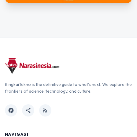
BingkaiTekno is the definitive guide to what's next. We explore the
frontiers of science, technology, and culture.
facebook
share
rss_feed
NAVIGASI