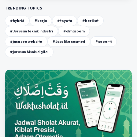
TRENDING TOPICS
#hybrid
#kerja
#toyota
#berikut
#Jurusan teknik industri
#almasoem
#jasa seo website
#Jasa like sosmed
#seperti
#jurusan bisnis digital