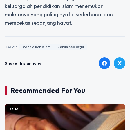
keluargalah pendidikan Islam menemukan
maknanya yang paling nyata, sederhana, dan
membekas sepanjang hayat.
TAGS:
Pendidikan Islam
Peran Keluarga
X
facebook
Share this article:
Recommended For You
RELIGI