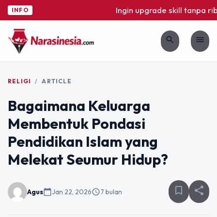
Ingin upgrade skill tanpa ribe
INFO
search
menu
RELIGI
/
ARTICLE
Bagaimana Keluarga
Membentuk Pondasi
Pendidikan Islam yang
Melekat Seumur Hidup?
bookmark_border
share
Agus
calendar_today
Jan 22, 2026
schedule
7 bulan