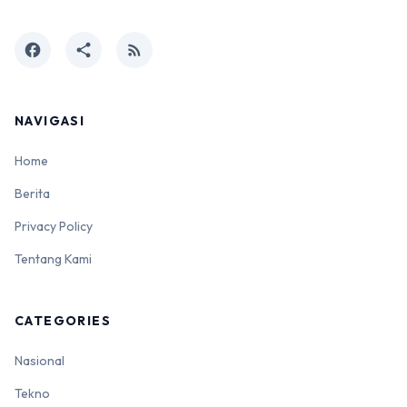
facebook
share
rss_feed
NAVIGASI
Home
Berita
Privacy Policy
Tentang Kami
CATEGORIES
Nasional
Tekno