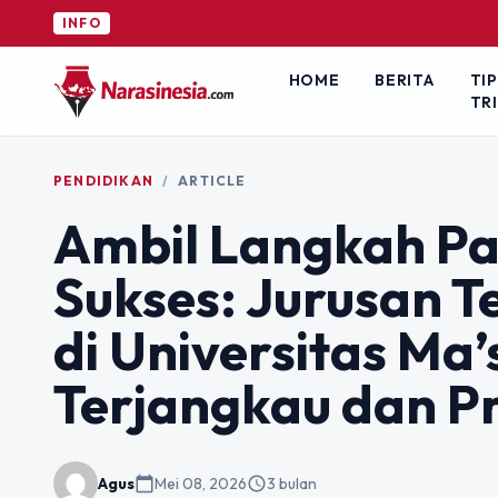
INFO
HOME
BERITA
TIP
TR
PENDIDIKAN
/
ARTICLE
Ambil Langkah Pas
Sukses: Jurusan T
di Universitas Ma
Terjangkau dan P
Agus
calendar_today
Mei 08, 2026
schedule
3 bulan