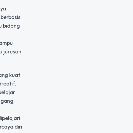
nya
 berbasis
tu bidang
mampu
u jurusan
ang kuat
reatif.
elajar
agang,
pelajari
caya diri