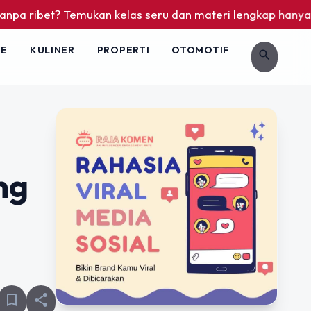
emukan kelas seru dan materi lengkap hanya di YukBelajar.co
LE
KULINER
PROPERTI
OTOMOTIF
search
ng
bookmark_border
share