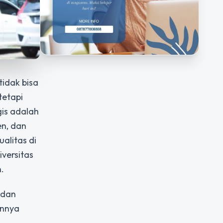
tidak bisa
tetapi
gis adalah
en, dan
alitas di
iversitas
.
 dan
annya