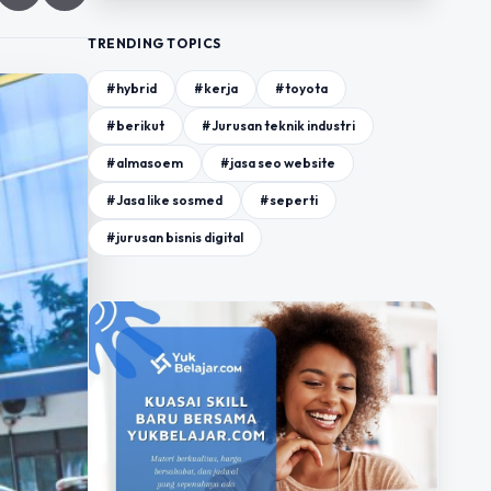
TRENDING TOPICS
#hybrid
#kerja
#toyota
#berikut
#Jurusan teknik industri
#almasoem
#jasa seo website
#Jasa like sosmed
#seperti
#jurusan bisnis digital