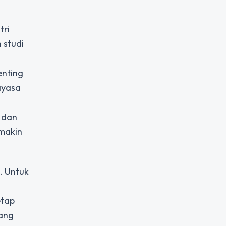
tri
 studi
enting
ayasa
, dan
emakin
. Untuk
etap
yang