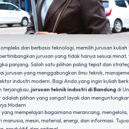
pleks dan berbasis teknologi, memilih jurusan kuliah 
rtimbangkan jurusan yang tidak hanya sesuai minat, 
ngka panjang. Salah satu pilihan paling tepat dan strate
agai jurusan yang menggabungkan ilmu teknik, manajem
ktor industri modern. Bagi Anda yang ingin kuliah berku
h terjangkau,
jurusan teknik industri di Bandung
di Un
r adalah pilihan yang sangat layak dan menguntungkan
erja Modern
 yang mempelajari bagaimana merancang, mengelola,
i manusia, mesin, material, energi, dan informasi. Tuju
n, produktif, dan optimal.