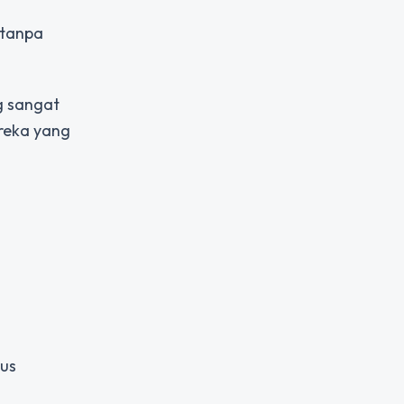
 tanpa
g sangat
ereka yang
rus