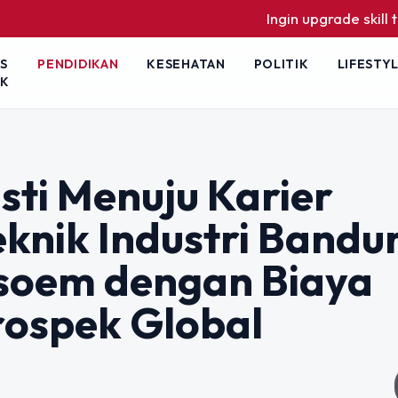
Ingin upgrade skill tanpa ribet? T
S
PENDIDIKAN
KESEHATAN
POLITIK
LIFESTY
IK
ti Menuju Karier
eknik Industri Bandu
’soem dengan Biaya
rospek Global