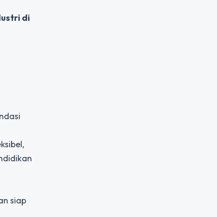
ustri di
ndasi
sibel,
ndidikan
an siap